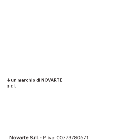
è un marchio di NOVARTE
s.r.l.
DATI LEGALI
Novarte S.r.l. -
P. iva: 00773780671