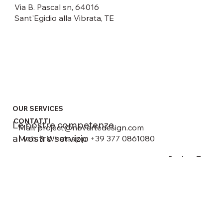
Via B. Pascal sn, 64016
Sant'Egidio alla Vibrata, TE
OUR SERVICES
CONTATTI
Le nostre competenze
Mail:
project@novartedesign.com
al vostro servizio
Mob. & Whatsapp: +39 377 0861080
Back to Top
Privacy Policy
© 2026 by Novarte srl