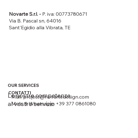
DATI LEGALI
Novarte S.r.l. -
P. iva: 00773780671
Via B. Pascal sn, 64016
Sant'Egidio alla Vibrata, TE
OUR SERVICES
CONTATTI
Le nostre competenze
Mail:
project@novartedesign.com
al vostro servizio
Mob. & Whatsapp: +39 377 0861080
Back to Top
Privacy Policy
© 2026 by Novarte srl